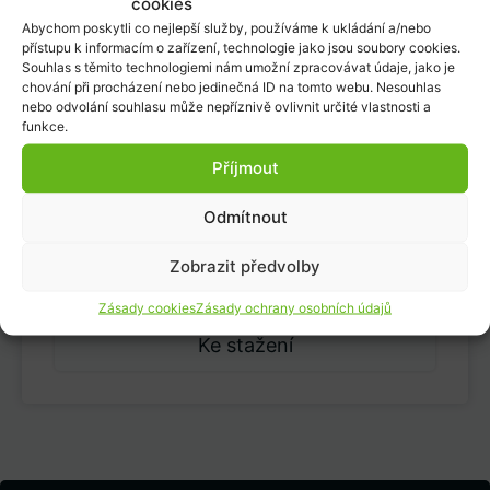
cookies
Abychom poskytli co nejlepší služby, používáme k ukládání a/nebo
přístupu k informacím o zařízení, technologie jako jsou soubory cookies.
Využití těchto přípravků je
Souhlas s těmito technologiemi nám umožní zpracovávat údaje, jako je
chování při procházení nebo jedinečná ID na tomto webu. Nesouhlas
vhodné zejména :
nebo odvolání souhlasu může nepříznivě ovlivnit určité vlastnosti a
funkce.
v lapačích tuků
v čisticích prostředcích na úklid
Příjmout
kuchyní (mastnota)
Odmítnout
v tabletách nebo granulích pro
odstranění tuků v sifonech,
Zobrazit předvolby
potrubích, jímkách …
Zásady cookies
Zásady ochrany osobních údajů
Ke stažení