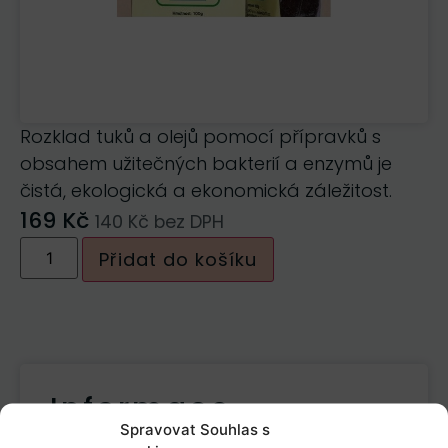
Rozklad tuků a olejů pomocí přípravků s
obsahem užitečných bakterií a enzymů je
čistá, ekologická a ekonomická záležitost.
169
Kč
140
Kč
bez DPH
Přidat do košíku
Informace
Spravovat Souhlas s
Popis