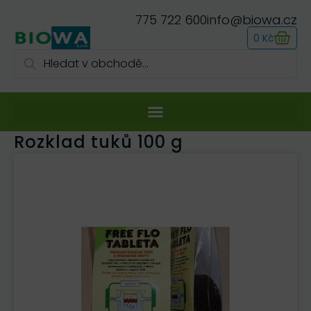
775 722 600
info@biowa.cz
0
Kč
Rozklad tuků 100 g