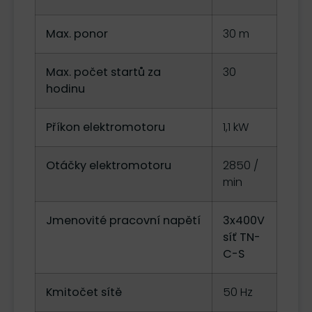
Max. ponor
30 m
Max. počet startů za
30
hodinu
Příkon elektromotoru
1,1 kW
Otáčky elektromotoru
2850 /
min
Jmenovité pracovní napětí
3x400V
síť TN-
C-S
Kmitočet sítě
50 Hz