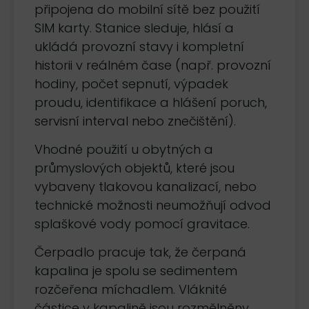
připojena do mobilní sítě bez použití
SIM karty. Stanice sleduje, hlásí a
ukládá provozní stavy i kompletní
historii v reálném čase (např. provozní
hodiny, počet sepnutí, výpadek
proudu, iden­tifikace a hlášení poruch,
servisní interval nebo znečištění).
Vhodné použití u obytných a
průmyslových objektů, které jsou
vybaveny tlakovou kanalizací, nebo
technické možnosti neumožňují odvod
splaškové vody pomocí gravitace.
Čerpadlo pracuje tak, že čerpaná
kapalina je spolu se sedimentem
rozčeřena míchadlem. Vláknité
částice v kapalině jsou rozmělněny