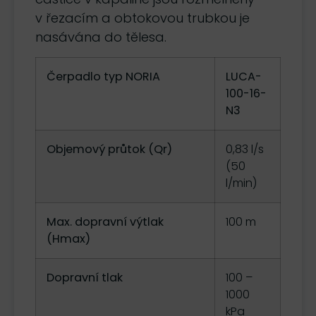
v řezacím a obtokovou trubkou je
nasávána do tělesa.
Čerpadlo typ NORIA
LUCA-
100-16-
N3
Objemový průtok (Qr)
0,83 l/s
(50
l/min)
Max. dopravní výtlak
100 m
(Hmax)
Dopravní tlak
100 –
1000
kPa