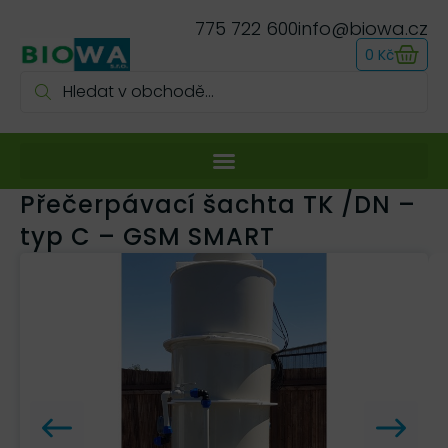
775 722 600
info@biowa.cz
0
Kč
Přečerpávací šachta TK /DN –
typ C – GSM SMART