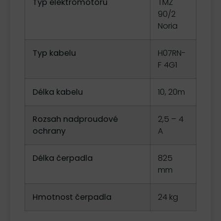
Typ elektromotoru
TMZ
90/2
Noria
Typ kabelu
H07RN-
F 4G1
Délka kabelu
10, 20m
Rozsah nadproudové
2,5 – 4
ochrany
A
Délka čerpadla
825
mm
Hmotnost čerpadla
24 kg