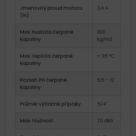
Jmenovitý proud motoru
3,4 A
(ln)
Max. hustota čerpané
1100
kapaliny
kg/m3
Max. teplota čerpané
+ 35 °C
kapaliny
Rozsah PH čerpané
6,5 – 12
kapaliny
Průměr výtlačné přípojky
5/4″
Max. hlučnost
70 dBA