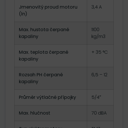
Jmenovitý proud motoru
3,4 A
(ln)
Max. hustota čerpané
1100
kapaliny
kg/m3
Max. teplota čerpané
+ 35 °C
kapaliny
Rozsah PH čerpané
6,5 – 12
kapaliny
Průměr výtlačné přípojky
5/4″
Max. hlučnost
70 dBA