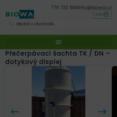
775 722 600
info@biowa.cz
0
Kč
Přečerpávací šachta TK / DN –
dotykový displej