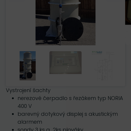
Vystrojení šachty
nerezové čerpadlo s řezákem typ NORIA
400 V
barevný dotykový displej s akustickým
alarmem
sondy 3 ks a 2ks plováky