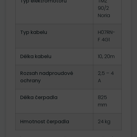
Typ elektromotoru
TMZ
90/2
Noria
Typ kabelu
H07RN-
F 4G1
Délka kabelu
10, 20m
Rozsah nadproudové
2,5 – 4
ochrany
A
Délka čerpadla
825
mm
Hmotnost čerpadla
24 kg