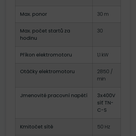
Max. ponor
30 m
Max. počet startů za
30
hodinu
Příkon elektromotoru
1,1 kW
Otáčky elektromotoru
2850 /
min
Jmenovité pracovní napětí
3x400V
síť TN-
C-S
Kmitočet sítě
50 Hz