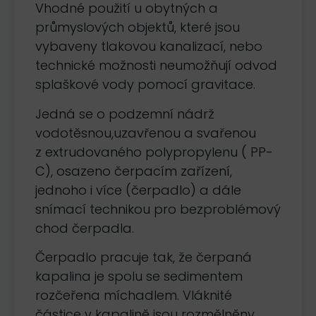
Vhodné použití u obytných a
průmyslových objektů, které jsou
vybaveny tlakovou kanalizací, nebo
technické možnosti neumožňují odvod
splaškové vody pomocí gravitace.
Jedná se o podzemní nádrž
vodotěsnou,uzavřenou a svařenou
z extrudovaného polypropylenu ( PP-
C), osazeno čerpacím zařízení,
jednoho i více (čerpadlo) a dále
snímací technikou pro bezproblémový
chod čerpadla.
Čerpadlo pracuje tak, že čerpaná
kapalina je spolu se sedimentem
rozčeřena míchadlem. Vláknité
částice v kapalině jsou rozmělněny