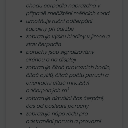
chodu čerpadla naprázdno v
případě znečištění měřicích sond
umožňuje ruční odčerpání
kapaliny při údržbě
zobrazuje výšku hladiny v jímce a
stav čerpadla
poruchy jsou signalizovány
sirénou a na displeji
zobrazuje čítač provozních hodin,
čítač cyklů, čítač počtu poruch a
orientační čítač množství
3
odčerpaných m
zobrazuje aktuální čas čerpání,
čas od poslední poruchy
zobrazuje nápovědu pro
odstranění poruch a provozní