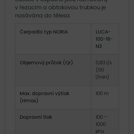
v řezacím a obtokovou trubkou je
nasávána do tělesa.
Čerpadlo typ NORIA
LUCA-
100-16-
N3
Objemový průtok (Qr)
0,83 l/s
(50
l/min)
Max. dopravní výtlak
100 m
(Hmax)
Dopravní tlak
100 –
1000
kPa