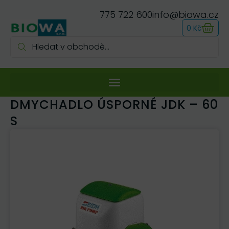
775 722 600
info@biowa.cz
0
Kč
DMYCHADLO ÚSPORNÉ JDK – 60
S