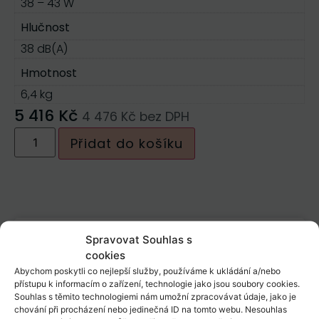
38 – 43 W
Hlučnost
38 dB(A)
Hmotnost
6,4 kg
5 416
Kč
4 476
Kč
bez DPH
Přidat do košíku
Spravovat Souhlas s
Informace
cookies
Abychom poskytli co nejlepší služby, používáme k ukládání a/nebo
Popis
přístupu k informacím o zařízení, technologie jako jsou soubory cookies.
Souhlas s těmito technologiemi nám umožní zpracovávat údaje, jako je
chování při procházení nebo jedinečná ID na tomto webu. Nesouhlas
bezolejový provoz