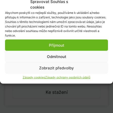
Spravovat Souhlas s
Popis
cookies
Abychom poskytli co nejlepší služby, používáme k ukládání a/nebo
přístupu k informacím o zařízení, technologie jako jsou soubory cookies.
Tyto přípravky významně zrychlují
Souhlas s těmito technologiemi nám umožní zpracovávat údaje, jako je
chování při procházení nebo jedinečná ID na tomto webu. Nesouhlas
proces rozkladu kalů biologického
nebo odvolání souhlasu může nepříznivě ovlivnit určité vlastnosti a
původu v ČOV, eliminují nepříjemný
funkce.
zápach z tlecích procesů a hrají
Příjmout
důležitou roli v rokladu tuků. Tuk je
tradičním nepřítelem ČOV a proto
Odmítnout
prodáváme specializované přípravky
Zobrazit předvolby
na rozklad tuků v ČOV, lapačích tuků
a lapolech.
Zásady cookies
Zásady ochrany osobních údajů
Ke stažení