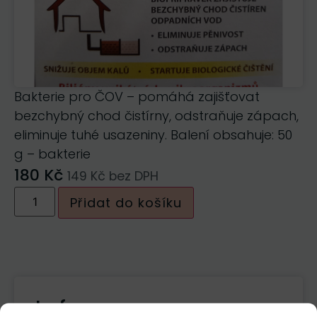
Bakterie pro ČOV – pomáhá zajišťovat
bezchybný chod čistírny, odstraňuje zápach,
eliminuje tuhé usazeniny. Balení obsahuje: 50
g – bakterie
180
Kč
149
Kč
bez DPH
Přidat do košíku
Informace